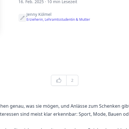
16. Feb. 2025
·
10 min Lesezeit
Jenny Kölmel
Erzieherin, Lehramtsstudentin & Mutter
Edit
Likes
2
hen genau, was sie mögen, und Anlässe zum Schenken gibt 
teressen sind meist klar erkennbar: Sport, Mode, Bauen o