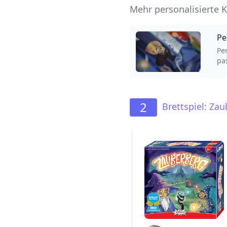
Mehr personalisierte K
Pe
Pe
pa
Tite
2
Brettspiel: Za