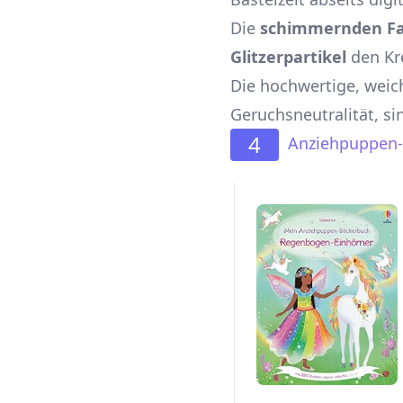
Die
schimmernden F
Glitzerpartikel
den Kre
Die hochwertige, weich
Geruchsneutralität, s
4
Anziehpuppen-