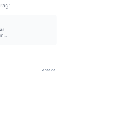
rag:
das
um
Anzeige