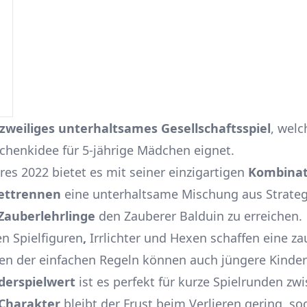
zweiliges unterhaltsames Gesellschaftsspiel
, welc
chenkidee für 5-jährige Mädchen eignet.
res 2022 bietet es mit seiner einzigartigen
Kombinat
ettrennen
eine unterhaltsame Mischung aus Strate
Zauberlehrlinge
den Zauberer Balduin zu erreichen.
en Spielfiguren
,
Irrlichter und Hexen schaffen eine za
 der einfachen Regeln können auch jüngere Kinder 
derspielwert
ist es perfekt für kurze Spielrunden zw
Charakter
bleibt der Frust beim Verlieren gering, so