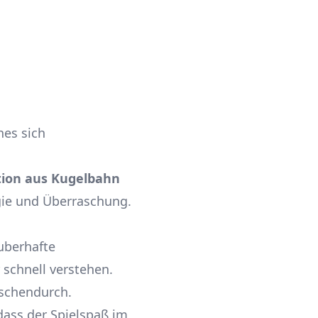
hes sich
ion aus Kugelbahn
gie und Überraschung.
uberhafte
schnell verstehen.
ischendurch.
dass der Spielspaß im