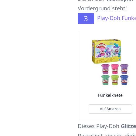
Vordergrund steht!
3
Play-Doh Funk
Funkelknete
Auf Amazon
Dieses Play-Doh
Glitz
Bastelzeit abseits digi