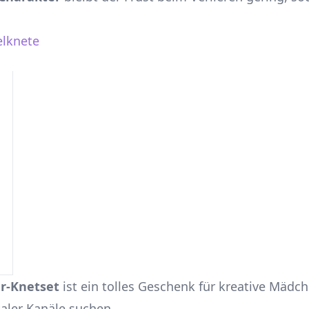
elknete
er-Knetset
ist ein tolles Geschenk für kreative Mädch
taler Kanäle suchen.