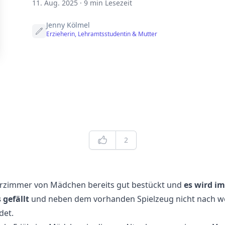
11. Aug. 2025
·
9 min Lesezeit
Jenny Kölmel
Erzieherin, Lehramtsstudentin & Mutter
Edit
Likes
2
derzimmer von Mädchen bereits gut bestückt und
es wird i
 gefällt
und neben dem vorhanden Spielzeug nicht nach w
det.