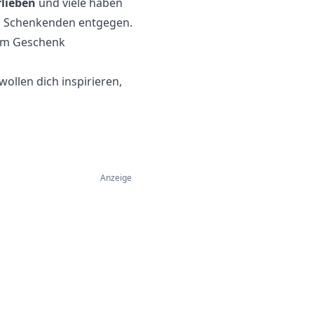
rlieben
und viele haben
s Schenkenden entgegen.
nem Geschenk
ollen dich inspirieren,
Anzeige