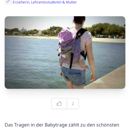
Erzieherin, Lehramtsstudentin & Mutter
Edit
Likes
2
Das Tragen in der Babytrage zählt zu den schönsten