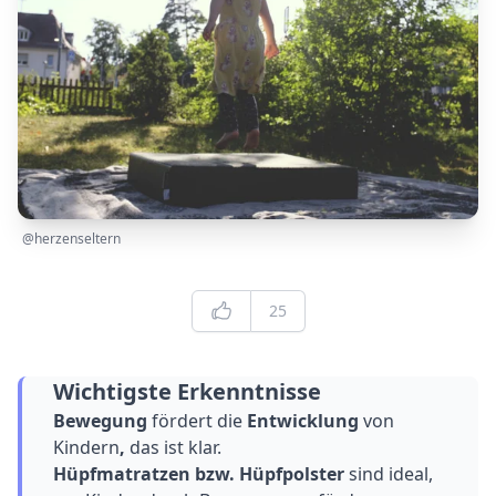
@herzenseltern
Edit
Likes
25
Wichtigste Erkenntnisse
Bewegung
fördert die
Entwicklung
von
Kindern
,
das ist klar.
Hüpfmatratzen bzw. Hüpfpolster
sind ideal,