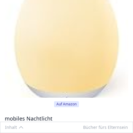
Auf Amazon
mobiles Nachtlicht
Inhalt
Bücher fürs Elternsein
Auch ein
mobiles Nachtlicht
ist, um auch nachts den Weg
Edit