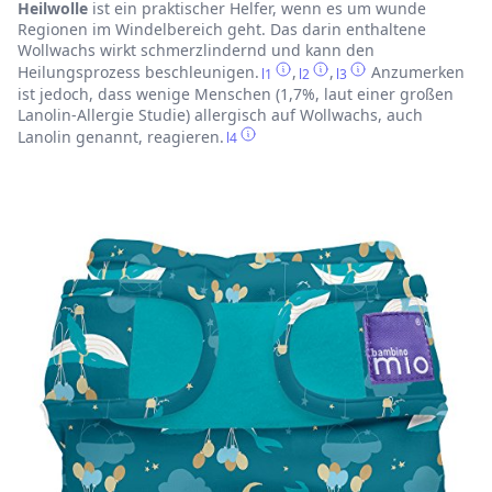
Heilwolle
ist ein praktischer Helfer, wenn es um wunde
Regionen im Windelbereich geht. Das darin enthaltene
Wollwachs wirkt schmerzlindernd und kann den
Heilungsprozess beschleunigen.
,
,
Anzumerken
l1
l2
l3
ist jedoch, dass wenige Menschen (1,7%, laut einer großen
Lanolin-Allergie Studie) allergisch auf Wollwachs, auch
Lanolin genannt, reagieren.
l4